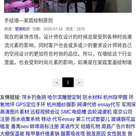
手绘墙—家庭绘制原则
频道：
壁画知识
日期：
2020-07-16
浏览：1675
现在的装饰市场，设计师在设计的时候总是受到各种时尚潮
流元素的影响，同时客户也会或多或少的要求设计师将自己
的空间设计的更加符合时尚的品位。所以，在墙绘这个行业
里面，也会受到时尚元素的影响，如果是在家庭里面绘制墙
绘，想要设计...
1
‹‹
››
友情链接:
萍乡钓鱼网
哈尔滨雕塑定制
防水材料
杭州除甲醛
环
氧地坪
GPS定位手环
杭州婚纱摄影
网课代修
essay代写
军用床
高清图片素材
远程视频会议
SMC电缆槽
齿轮减速机
南京公司
注册
雨水收集系统
移动
代写essay
第三代试管婴儿
玻璃钢花盆
植发
番禺seo
蚌埠商标注册
英语作文
结婚礼物
南昌广告片制作
大棚保温被
羧甲基纤维素钠
酸雾吸收塔
脱发原因
女性脱发
兽